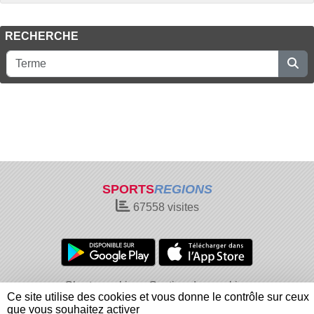
RECHERCHE
SPORTS
REGIONS
67558
visites
Charte cookies
Gestion des cookies
Ce site utilise des cookies et vous donne le contrôle sur ceux
Informations légales
Signaler un contenu inapproprié
que vous souhaitez activer