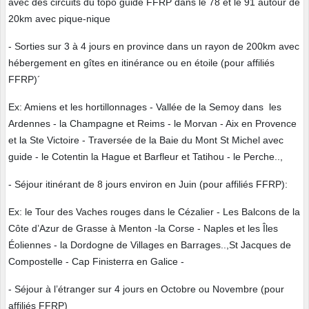
avec des circuits du topo guide FFRP dans le 78 et le 91 autour de
20km avec pique-nique
- Sorties sur 3 à 4 jours en province dans un rayon de 200km avec
hébergement en gîtes en itinérance ou en étoile (pour affiliés
FFRP)´
Ex: Amiens et les hortillonnages - Vallée de la Semoy dans les
Ardennes - la Champagne et Reims - le Morvan - Aix en Provence
et la Ste Victoire - Traversée de la Baie du Mont St Michel avec
guide - le Cotentin la Hague et Barfleur et Tatihou - le Perche..,
- Séjour itinérant de 8 jours environ en Juin (pour affiliés FFRP):
Ex: le Tour des Vaches rouges dans le Cézalier - Les Balcons de la
Côte d’Azur de Grasse à Menton -la Corse - Naples et les Îles
Éoliennes - la Dordogne de Villages en Barrages..,St Jacques de
Compostelle - Cap Finisterra en Galice -
- Séjour à l’étranger sur 4 jours en Octobre ou Novembre (pour
affiliés FFRP)