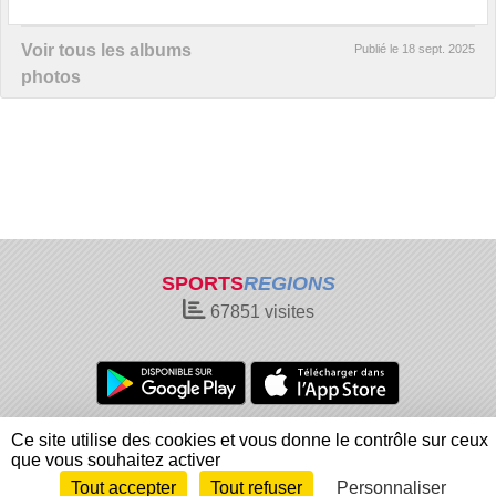
Voir tous les albums
Publié le
18 sept. 2025
photos
SPORTS
REGIONS
67851
visites
Charte cookies
Gestion des cookies
Ce site utilise des cookies et vous donne le contrôle sur ceux
Informations légales
Signaler un contenu inapproprié
que vous souhaitez activer
Tout accepter
Tout refuser
Personnaliser
Envie de participer ?
Connexion