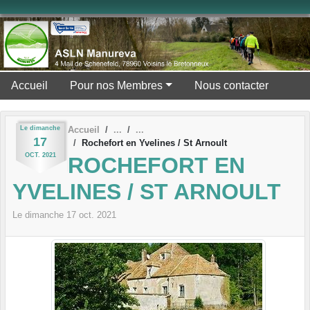
Panneau de gestion des cookies
Accueil
Pour nos Membres
Nous contacter
Le
dimanche
Accueil
17
Rochefort en Yvelines / St Arnoult
OCT.
2021
ROCHEFORT EN
YVELINES / ST ARNOULT
Le
dimanche
17
oct.
2021